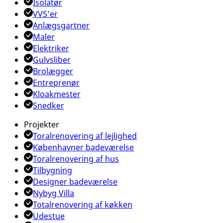
Isolatør
VVS'er
Anlægsgartner
Maler
Elektriker
Gulvsliber
Brolægger
Entreprenør
Kloakmester
Snedker
Projekter
Toralrenovering af lejlighed
Københavner badeværelse
Toralrenovering af hus
Tilbygning
Designer badeværelse
Nybyg Villa
Totalrenovering af køkken
Udestue