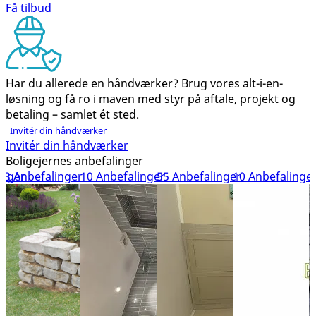
Få tilbud
Har du allerede en håndværker?
Brug vores alt-i-en-
løsning og få ro i maven med styr på aftale, projekt og
betaling – samlet ét sted.
Invitér din håndværker
Invitér din håndværker
Boligejernes anbefalinger
inger
3 Anbefalinger
10 Anbefalinger
55 Anbefalinger
10 Anbefalinge
1