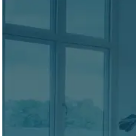
Item
4
of
20