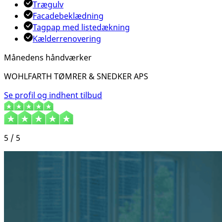
Trægulv
Facadebeklædning
Tagpap med listedækning
Kælderrenovering
Månedens håndværker
WOHLFARTH TØMRER & SNEDKER APS
Se profil og indhent tilbud
5 / 5