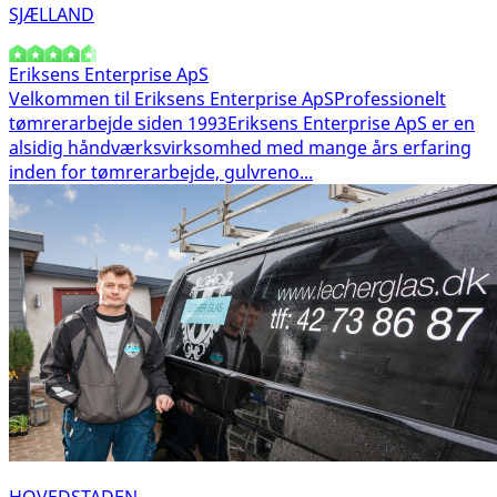
SJÆLLAND
Eriksens Enterprise ApS
Velkommen til Eriksens Enterprise ApSProfessionelt
tømrerarbejde siden 1993 Eriksens Enterprise ApS er en
alsidig håndværksvirksomhed med mange års erfaring
inden for tømrerarbejde, gulvreno...
HOVEDSTADEN