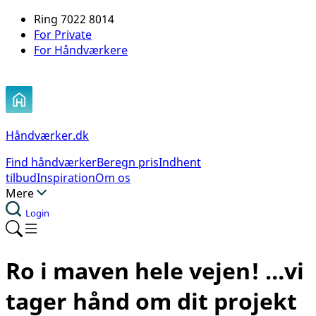
Ring 7022 8014
For Private
For Håndværkere
Håndværker.dk
Find håndværker
Beregn pris
Indhent
tilbud
Inspiration
Om os
Mere
Login
Ro i maven hele vejen!
…vi
tager hånd om dit projekt